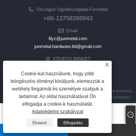
Országos Ügyfélszolgálati Forródrót
+86-13758398943
Email
lilyz@junmetal.com
junmetal.hardware.ltd@gmail.com
KÖVESS MINKET
X
Cookie-kat használunk, hogy jobb
böngészési élményt kínáljunk, elemezzük a
webhely forgalmát és személyre szabjuk a
Copyright © 2023 Jiaxing Junmetal Technology Co.,Ltd. Minden jog fenntartva
tartalmat. Az oldal használatával Ön
Links
|
Sitemap
|
RSS
|
XML
|
Adatvédelmi szabályzat
|
elfogadja a cookie-k használatát.
Adatvédelmi szabályzat
Elutasít
Elfogadás
whatsapp
Email