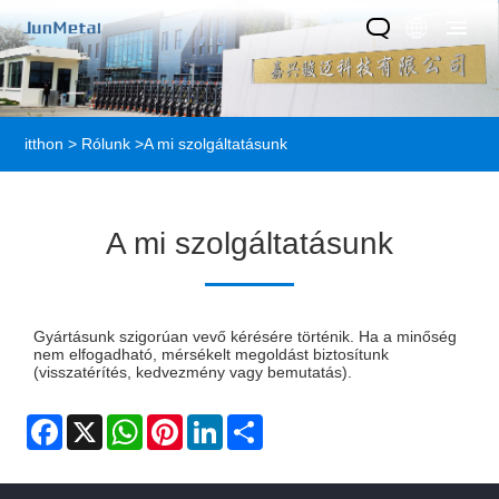
itthon
>
Rólunk
>
A mi szolgáltatásunk
A mi szolgáltatásunk
Gyártásunk szigorúan vevő kérésére történik. Ha a minőség
nem elfogadható, mérsékelt megoldást biztosítunk
(visszatérítés, kedvezmény vagy bemutatás).
Facebook
X
WhatsApp
Pinterest
LinkedIn
Share