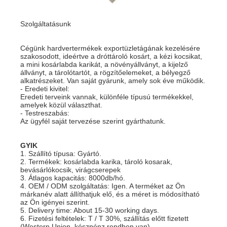
Szolgáltatásunk
Cégünk hardvertermékek exportüzletágának kezelésére
szakosodott, ideértve a dróttároló kosárt, a kézi kocsikat,
a mini kosárlabda karikát, a növényállványt, a kijelző
állványt, a tárolótartót, a rögzítőelemeket, a bélyegző
alkatrészeket. Van saját gyárunk, amely sok éve működik.
- Eredeti kivitel:
Eredeti terveink vannak, különféle típusú termékekkel,
amelyek közül választhat.
- Testreszabás:
Az ügyfél saját tervezése szerint gyárthatunk.
GYIK
1. Szállító típusa: Gyártó.
2. Termékek: kosárlabda karika, tároló kosarak,
bevásárlókocsik, virágcserepek
3. Átlagos kapacitás: 8000db/hó.
4. OEM / ODM szolgáltatás: Igen. A terméket az Ön
márkanév alatt állíthatjuk elő, és a méret is módosítható
az Ön igényei szerint.
5. Delivery time: About 15-30 working days.
6. Fizetési feltételek: T / T 30%, szállítás előtt fizetett
(Western Union, készpénz rendben van).