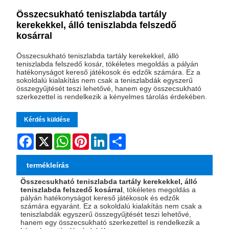
Összecsukható teniszlabda tartály
kerekekkel, álló teniszlabda felszedő
kosárral
Összecsukható teniszlabda tartály kerekekkel, álló
teniszlabda felszedő kosár, tökéletes megoldás a pályán
hatékonyságot kereső játékosok és edzők számára. Ez a
sokoldalú kialakítás nem csak a teniszlabdák egyszerű
összegyűjtését teszi lehetővé, hanem egy összecsukható
szerkezettel is rendelkezik a kényelmes tárolás érdekében.
Kérdés küldése
Facebook
X
WhatsApp
Pinterest
LinkedIn
Share
termékleírás
Összecsukható teniszlabda tartály kerekekkel, álló
teniszlabda felszedő kosárral
, tökéletes megoldás a
pályán hatékonyságot kereső játékosok és edzők
számára egyaránt. Ez a sokoldalú kialakítás nem csak a
teniszlabdák egyszerű összegyűjtését teszi lehetővé,
hanem egy összecsukható szerkezettel is rendelkezik a