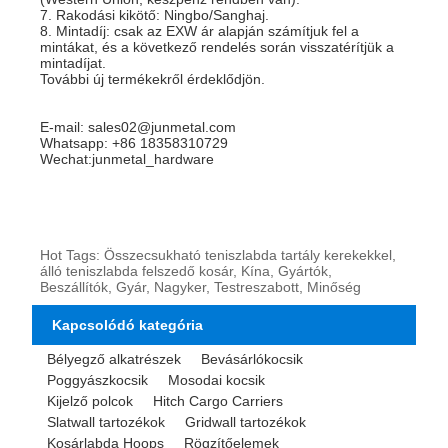
7. Rakodási kikötő: Ningbo/Sanghaj.
8. Mintadíj: csak az EXW ár alapján számítjuk fel a
mintákat, és a következő rendelés során visszatérítjük a
mintadíjat.
További új termékekről érdeklődjön.
E-mail: sales02@junmetal.com
Whatsapp: +86 18358310729
Wechat:junmetal_hardware
Hot Tags: Összecsukható teniszlabda tartály kerekekkel,
álló teniszlabda felszedő kosár, Kína, Gyártók,
Beszállítók, Gyár, Nagyker, Testreszabott, Minőség
Kapcsolódó kategória
Bélyegző alkatrészek
Bevásárlókocsik
Poggyászkocsik
Mosodai kocsik
Kijelző polcok
Hitch Cargo Carriers
Slatwall tartozékok
Gridwall tartozékok
Kosárlabda Hoops
Rögzítőelemek