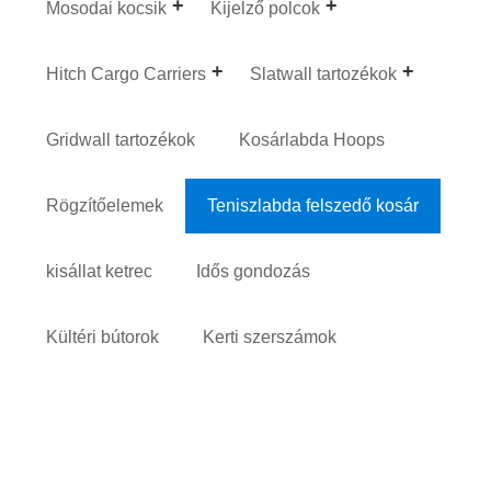
Mosodai kocsik
Kijelző polcok
Hitch Cargo Carriers
Slatwall tartozékok
Gridwall tartozékok
Kosárlabda Hoops
Rögzítőelemek
Teniszlabda felszedő kosár
kisállat ketrec
Idős gondozás
Kültéri bútorok
Kerti szerszámok