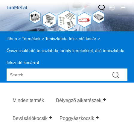
itthon
>
Termékek
>
Teniszlabda felszedő kosár
>
Összecsukható teniszlabda tartály kerekekkel, álló teniszlabda
felszedő kosárral
Minden termék
Bélyegző alkatrészek
Bevásárlókocsik
Poggyászkocsik