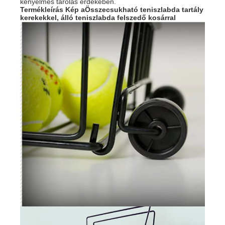
kényelmes tárolás érdekében.
Termékleírás Kép a
Összecsukható teniszlabda tartály
kerekekkel, álló teniszlabda felszedő kosárral