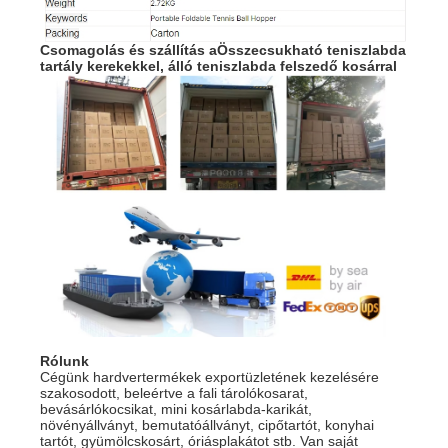
Csomagolás és szállítás a
Összecsukható teniszlabda
tartály kerekekkel, álló teniszlabda felszedő kosárral
Rólunk
Cégünk hardvertermékek exportüzletének kezelésére
szakosodott, beleértve a fali tárolókosarat,
bevásárlókocsikat, mini kosárlabda-karikát,
növényállványt, bemutatóállványt, cipőtartót, konyhai
tartót, gyümölcskosárt, óriásplakátot stb. Van saját