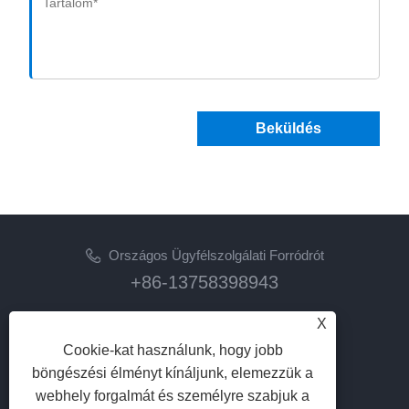
Beküldés
Országos Ügyfélszolgálati Forródrót
+86-13758398943
Email
X
lilyz@junmetal.com
Cookie-kat használunk, hogy jobb
junmetal.hardware.ltd@gmail.com
böngészési élményt kínáljunk, elemezzük a
webhely forgalmát és személyre szabjuk a
KÖVESS MINKET