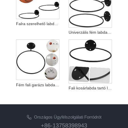
Falra szerelhető labdatartó kifejezetten labdajátékokhoz
Univerzális fém labdatartó kosárlabda labdarúgás röplabda futball tároló kijelzőhöz
Fém fali garázs labdakijelző foci állvány
Fali kosárlabda tartó labdatartó fali tartó
Országos Ügyfélszolgálati Forródrót
+86-13758398943