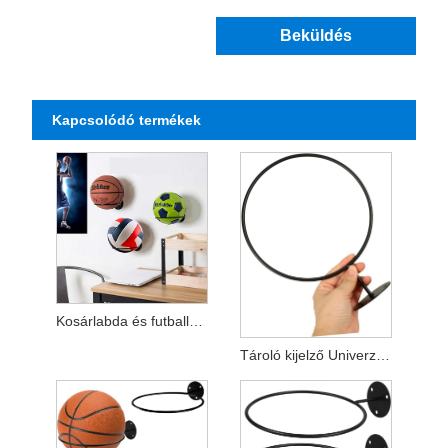
Beküldés
Kapcsolódó termékek
Kosárlabda és futballállvány Fém labdaállvány Termékek
Tároló kijelző Univerzális fém golyós állványok