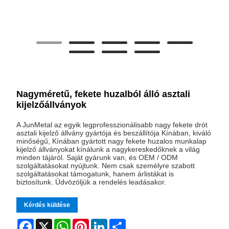
Nagyméretű, fekete huzalból álló asztali
kijelzőállványok
A JunMetal az egyik legprofesszionálisabb nagy fekete drót
asztali kijelző állvány gyártója és beszállítója Kínában, kiváló
minőségű, Kínában gyártott nagy fekete huzalos munkalap
kijelző állványokat kínálunk a nagykereskedőknek a világ
minden tájáról. Saját gyárunk van, és OEM / ODM
szolgáltatásokat nyújtunk. Nem csak személyre szabott
szolgáltatásokat támogatunk, hanem árlistákat is
biztosítunk. Üdvözöljük a rendelés leadásakor.
Kérdés küldése
Facebook
X
WhatsApp
Pinterest
LinkedIn
Share