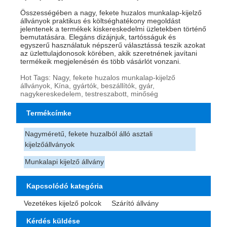
Összességében a nagy, fekete huzalos munkalap-kijelző
állványok praktikus és költséghatékony megoldást
jelentenek a termékek kiskereskedelmi üzletekben történő
bemutatására. Elegáns dizájnjuk, tartósságuk és
egyszerű használatuk népszerű választássá teszik azokat
az üzlettulajdonosok körében, akik szeretnének javítani
termékeik megjelenésén és több vásárlót vonzani.
Hot Tags: Nagy, fekete huzalos munkalap-kijelző
állványok, Kína, gyártók, beszállítók, gyár,
nagykereskedelem, testreszabott, minőség
Termékcímke
Nagyméretű, fekete huzalból álló asztali
kijelzőállványok
Munkalapi kijelző állvány
Kapcsolódó kategória
Vezetékes kijelző polcok
Szárító állvány
Kérdés küldése