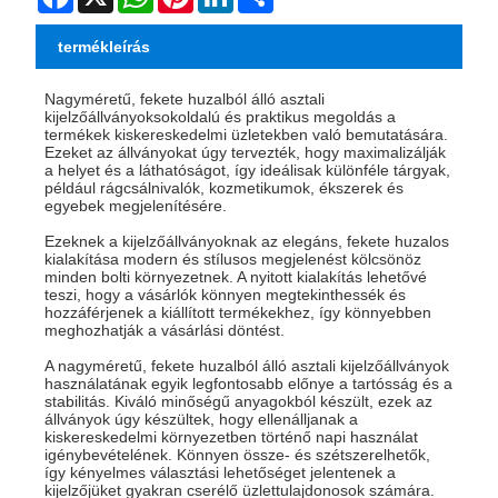
termékleírás
Nagyméretű, fekete huzalból álló asztali
kijelzőállványok
sokoldalú és praktikus megoldás a
termékek kiskereskedelmi üzletekben való bemutatására.
Ezeket az állványokat úgy tervezték, hogy maximalizálják
a helyet és a láthatóságot, így ideálisak különféle tárgyak,
például rágcsálnivalók, kozmetikumok, ékszerek és
egyebek megjelenítésére.
Ezeknek a kijelzőállványoknak az elegáns, fekete huzalos
kialakítása modern és stílusos megjelenést kölcsönöz
minden bolti környezetnek. A nyitott kialakítás lehetővé
teszi, hogy a vásárlók könnyen megtekinthessék és
hozzáférjenek a kiállított termékekhez, így könnyebben
meghozhatják a vásárlási döntést.
A nagyméretű, fekete huzalból álló asztali kijelzőállványok
használatának egyik legfontosabb előnye a tartósság és a
stabilitás. Kiváló minőségű anyagokból készült, ezek az
állványok úgy készültek, hogy ellenálljanak a
kiskereskedelmi környezetben történő napi használat
igénybevételének. Könnyen össze- és szétszerelhetők,
így kényelmes választási lehetőséget jelentenek a
kijelzőjüket gyakran cserélő üzlettulajdonosok számára.