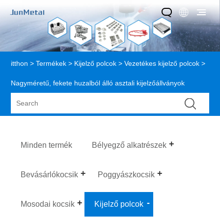
itthon
>
Termékek
>
Kijelző polcok
>
Vezetékes kijelző polcok
>
Nagyméretű, fekete huzalból álló asztali kijelzőállványok
Minden termék
Bélyegző alkatrészek
Bevásárlókocsik
Poggyászkocsik
Mosodai kocsik
Kijelző polcok