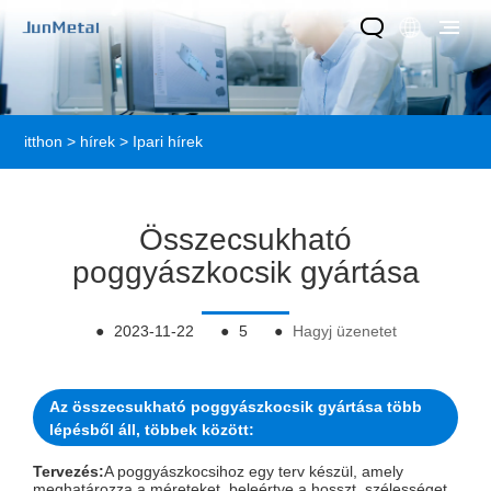
itthon
>
hírek
>
Ipari hírek
Összecsukható
poggyászkocsik gyártása
●
2023-11-22
●
5
●
Hagyj üzenetet
Az összecsukható poggyászkocsik gyártása több
lépésből áll, többek között:
Tervezés:
A poggyászkocsihoz egy terv készül, amely
meghatározza a méreteket, beleértve a hosszt, szélességet