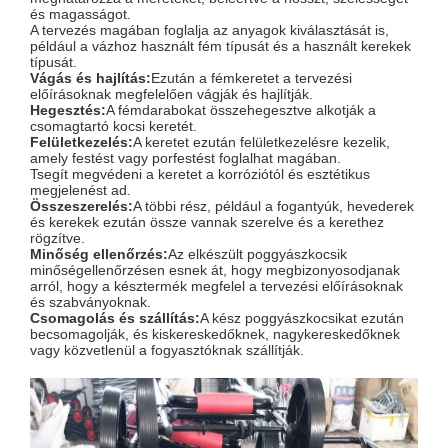
és magasságot.
A tervezés magában foglalja az anyagok kiválasztását is,
például a vázhoz használt fém típusát és a használt kerekek
típusát.
Vágás és hajlítás:
Ezután a fémkeretet a tervezési
előírásoknak megfelelően vágják és hajlítják.
Hegesztés:
A fémdarabokat összehegesztve alkotják a
csomagtartó kocsi keretét.
Felületkezelés:
A keretet ezután felületkezelésre kezelik,
amely festést vagy porfestést foglalhat magában.
T
segít megvédeni a keretet a korróziótól és esztétikus
megjelenést ad.
Összeszerelés:
A többi rész, például a fogantyúk, hevederek
és kerekek ezután össze vannak szerelve és a kerethez
rögzítve.
Minőség ellenőrzés:
Az elkészült poggyászkocsik
minőségellenőrzésen esnek át, hogy megbizonyosodjanak
arról, hogy a késztermék megfelel a tervezési előírásoknak
és szabványoknak.
Csomagolás és szállítás:
A kész poggyászkocsikat ezután
becsomagolják, és kiskereskedőknek, nagykereskedőknek
vagy közvetlenül a fogyasztóknak szállítják.