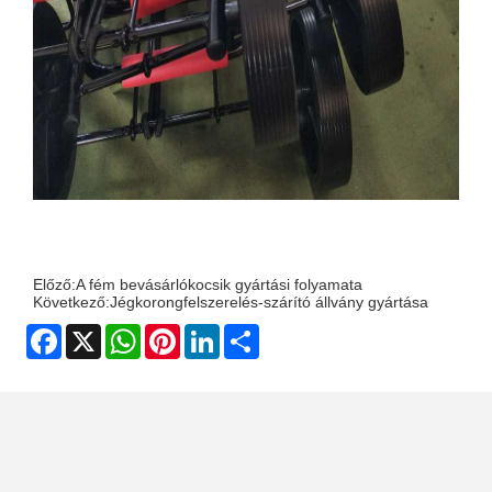
Előző:
A fém bevásárlókocsik gyártási folyamata
Következő:
Jégkorongfelszerelés-szárító állvány gyártása
Facebook
X
WhatsApp
Pinterest
LinkedIn
Share