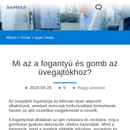
itthon
>
hírek
>
Ipari hírek
Mi az a fogantyú és gomb az
üvegajtókhoz?
●
2024-04-28
●
9
●
Hagyj üzenetet
Az üvegajtók fogantyúja és kilincsei olyan alapvető
alkatrészek, amelyek nemcsak funkcionalitást biztosítanak,
hanem az ajtó esztétikai megjelenését is növelik.
A fogantyúkat általában az ajtó nyitására és zárására, míg a
gombokat gyakran dekorációs célokra használják. Mind a
fogantyúk, mind a gombok többféle stílusban, anyagban és