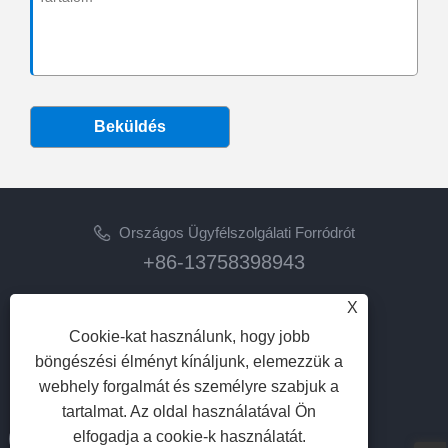
Beküldés
Országos Ügyfélszolgálati Forródrót
+86-13758398943
Email
X
lilyz@junmetal.com
Cookie-kat használunk, hogy jobb
junmetal.hardware.ltd@gmail.com
böngészési élményt kínáljunk, elemezzük a
webhely forgalmát és személyre szabjuk a
KÖVESS MINKET
tartalmat. Az oldal használatával Ön
elfogadja a cookie-k használatát.