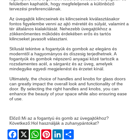
felületben kaphatók, hogy megfeleljenek a különböző
tervezési preferenciáknak.
Az üvegajtók kilincseinek és kilincseinek kiválasztásakor
fontos figyelembe venni az ajtó méretét és súlyát, valamint a
tér általános kialakítását. Nehezebb üvegajtókhoz a
zökkenőmentes működés érdekében erős és tartós
kilincseket javasolt választani.
Stílusát tekintve a fogantyúk és gombok az elegáns és
moderntől a hagyományos és díszesig terjedhetnek. A
fogantyúk és gombok népszerű anyagai közé tartozik a
rozsdamentes acél, a sárgaréz és az üveg, amelyek
mindegyike egyedi megjelenést és érzetet kínál.
Ultimately, the choice of handles and knobs for glass doors
can greatly impact the overall look and functionality of the
door. By selecting the right handles and knobs, you can
enhance the beauty of your space while also ensuring ease
of use.
Előző:
Mi az a fogantyú és gomb az üvegajtókhoz?
Következő:
Hol használják a zuhanypántokat?
Facebook
X
WhatsApp
Pinterest
LinkedIn
Share