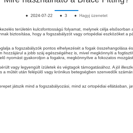
●
2024-07-22
●
3
●
Hagyj üzenetet
 kezelés területén kulcsfontosságú folyamat, melynek célja elsősorban 
nnak biztosítása, hogy a fogszabályzót vagy ortopédiai eszközöket a pá
glalja a fogszabályzók pontos elhelyezését a fogak összehangolása é
hozzájárul a jobb száj egészségéhez is, mivel megkönnyíti a fogtisztítá
elelő nyomást gyakoroljon a fogakra, megkönnyítve a fokozatos mozgást
rült vagy legyengült ízületek és végtagok támogatásához. A jól illeszke
yös a műtét után felépülő vagy krónikus betegségben szenvedők számára,
pet játszik mind a fogszabályozási, mind az ortopédiai ellátásban, jav