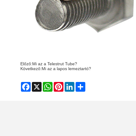
Előző:
Mi az a Telestrut Tube?
Következő:
Mi az a lapos lemeztartó?
Facebook
X
WhatsApp
Pinterest
LinkedIn
Share