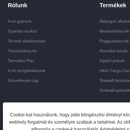
Rólunk
Termékek
A mi gyárunk
Bélyegző alkatr
Gyártási eszköz
Bevásárlókocsik
Termék alkalmazása
Poggyászkocsik
Tanúsítványunk
Mosodai kocsik
Termelési Piac
Kijelző polcok
A mi szolgáltatásunk
Hitch Cargo Carr
Szövetkezeti ügy
Slatwall tartozé
Gridwall tartozé
Cookie-kat használunk, hogy jobb böngészési élményt kín
webhely forgalmát és személyre szabjuk a tartalmat. Az ol
elfogadja a cookie-k használatát.
Adatvédelmi s