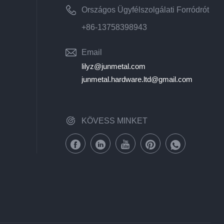
Országos Ügyfélszolgálati Forródrót
+86-13758398943
Email
lilyz@junmetal.com
junmetal.hardware.ltd@gmail.com
KÖVESS MINKET