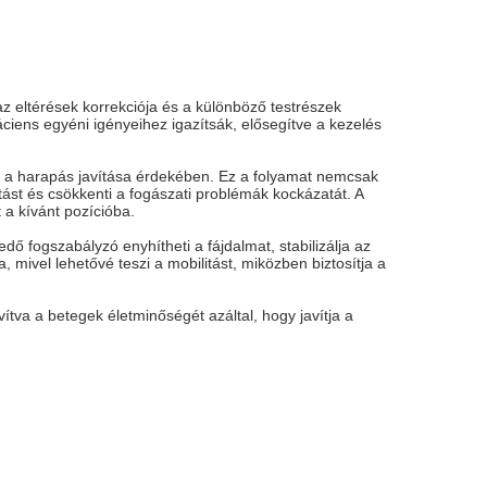
az eltérések korrekciója és a különböző testrészek
ciens egyéni igényeihez igazítsák, elősegítve a kezelés
s a harapás javítása érdekében. Ez a folyamat nemcsak
st és csökkenti a fogászati ​​problémák kockázatát. A
 a kívánt pozícióba.
dő fogszabályzó enyhítheti a fájdalmat, stabilizálja az
 mivel lehetővé teszi a mobilitást, miközben biztosítja a
ítva a betegek életminőségét azáltal, hogy javítja a