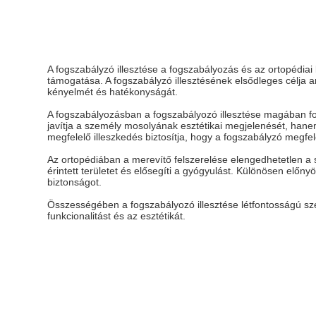
A fogszabályzó illesztése a fogszabályozás és az ortopédiai
támogatása. A fogszabályzó illesztésének elsődleges célja a
kényelmét és hatékonyságát.
A fogszabályozásban a fogszabályozó illesztése magában fo
javítja a személy mosolyának esztétikai megjelenését, hanem 
megfelelő illeszkedés biztosítja, hogy a fogszabályzó megf
Az ortopédiában a merevítő felszerelése elengedhetetlen a sé
érintett területet és elősegíti a gyógyulást. Különösen előn
biztonságot.
Összességében a fogszabályozó illesztése létfontosságú szere
funkcionalitást és az esztétikát.