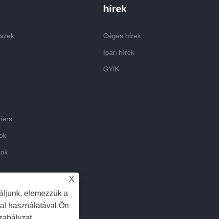
hírek
észek
Céges hírek
Ipari hírek
GYIK
iers
kok
kok
X
áljunk, elemezzük a
dal használatával Ön
zabályzat