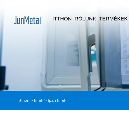
ITTHON
RÓLUNK
TERMÉKEK
itthon
>
hírek
>
Ipari hírek