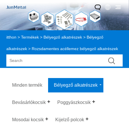
itthon
>
Termékek
>
Bélyegző alkatrészek
>
Bélyegző
alkatrészek
> Rozsdamentes acéllemez bélyegző alkatrészek
Minden termék
Bélyegző alkatrészek
Bevásárlókocsik
Poggyászkocsik
Mosodai kocsik
Kijelző polcok