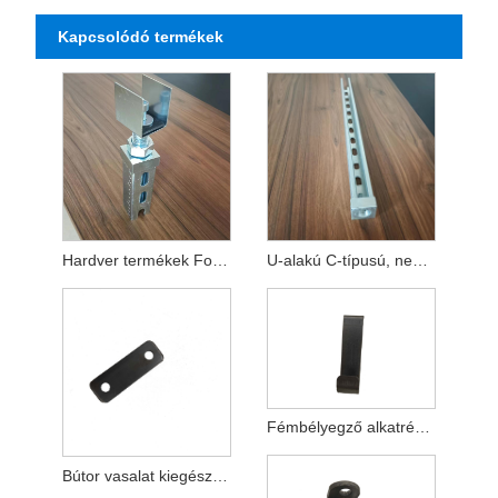
Kapcsolódó termékek
Hardver termékek Fotovoltaikus tartótartozékok
U-alakú C-típusú, nem szabványos testreszabott bélyegző alkatrészek
Fémbélyegző alkatrészek feldolgozása hardver termékek
Bútor vasalat kiegészítők fém sajtolt alkatrészek