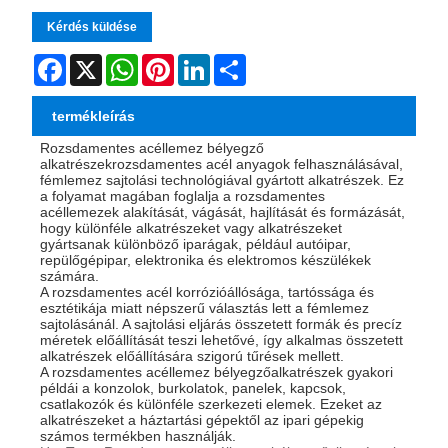
Kérdés küldése
Facebook
X
WhatsApp
Pinterest
LinkedIn
Share
termékleírás
Rozsdamentes acéllemez bélyegző
alkatrészek
rozsdamentes acél anyagok felhasználásával,
fémlemez sajtolási technológiával gyártott alkatrészek. Ez
a folyamat magában foglalja a rozsdamentes
acéllemezek alakítását, vágását, hajlítását és formázását,
hogy különféle alkatrészeket vagy alkatrészeket
gyártsanak különböző iparágak, például autóipar,
repülőgépipar, elektronika és elektromos készülékek
számára.
A rozsdamentes acél korrózióállósága, tartóssága és
esztétikája miatt népszerű választás lett a fémlemez
sajtolásánál. A sajtolási eljárás összetett formák és precíz
méretek előállítását teszi lehetővé, így alkalmas összetett
alkatrészek előállítására szigorú tűrések mellett.
A rozsdamentes acéllemez bélyegzőalkatrészek gyakori
példái a konzolok, burkolatok, panelek, kapcsok,
csatlakozók és különféle szerkezeti elemek. Ezeket az
alkatrészeket a háztartási gépektől az ipari gépekig
számos termékben használják.