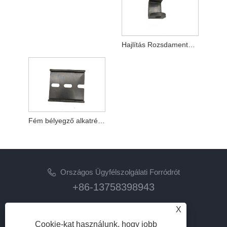
Hajlítás Rozsdamentes acél bélyegző alkatrészek
Fém bélyegző alkatrészek hajlító rozsdamentes
Országos Ügyfélszolgálati Forródrót
+86-13758398943
Email
X
lilyz@junmetal.com
Cookie-kat használunk, hogy jobb